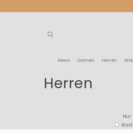
Direkt
zum
Inhalt
News
Damen
Herren
Wä
K
Herren
a
t
Nur
Bad 