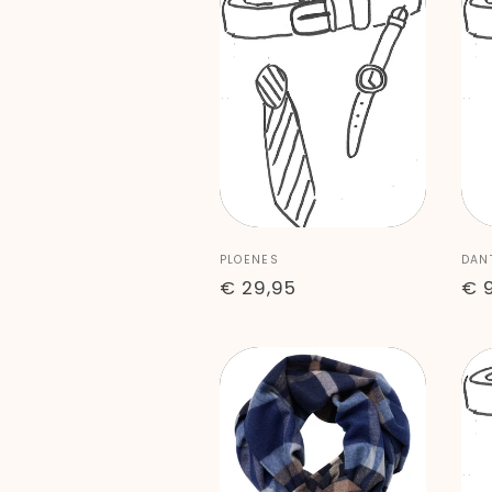
Anbieter:
Anb
PLOENES
DAN
Normaler
€ 29,95
No
€ 
Preis
Pre