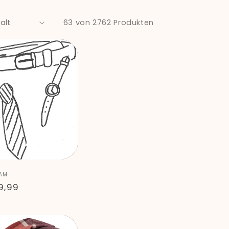
63 von 2762 Produkten
eter:
AM
maler
9,99
is