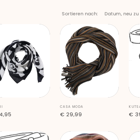
Sortieren nach:
ieter:
Anbieter:
Anbi
II
CASA MODA
KUTS
rmaler
4,95
Normaler
€ 29,99
Nor
€ 3
is
Preis
Pre