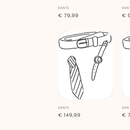
Anbieter:
Anb
DANTE
DAN
Normaler
€ 79,99
No
€ 
Preis
Pre
Anbieter:
Anb
DANTE
DAN
Normaler
€ 149,99
No
€ 
Preis
Pre