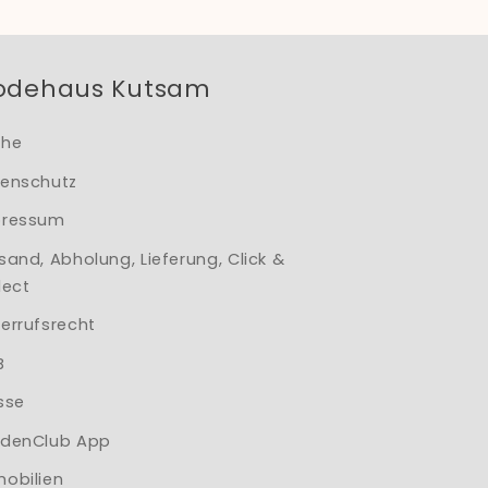
odehaus Kutsam
che
enschutz
pressum
sand, Abholung, Lieferung, Click &
lect
errufsrecht
B
sse
denClub App
obilien