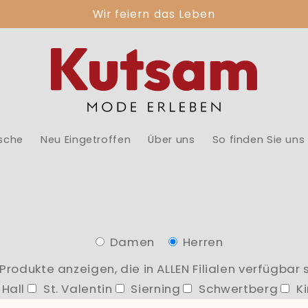
Wir feiern das Leben
sche
Neu Eingetroffen
Über uns
So finden Sie uns
Damen
Herren
 Produkte anzeigen, die in ALLEN Filialen verfügbar s
Hall
St. Valentin
Sierning
Schwertberg
Ki